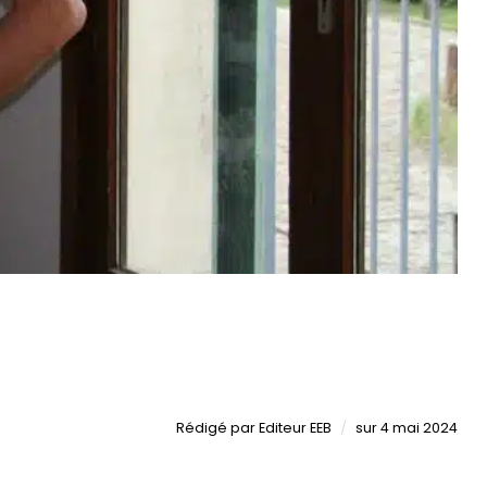
Publié
Rédigé
par
Editeur EEB
sur
4 mai 2024
le