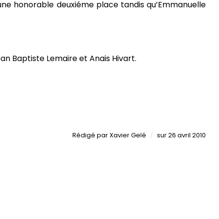
ra une honorable deuxiéme place tandis qu’Emmanuelle
n Baptiste Lemaire et Anais Hivart.
Publié
Rédigé
par
Xavier Gelé
sur
26 avril 2010
le