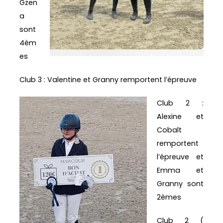
Gzen
a
sont
4èm
es
Club 3 : Valentine et Granny remportent l’épreuve
Club 2 :
Alexine et
Cobalt
remportent
l’épreuve et
Emma et
Granny sont
2èmes
Club 2 (