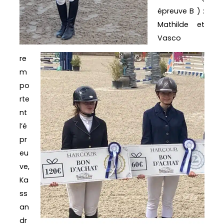
épreuve B ) :
Mathilde et
Vasco
re
m
po
rte
nt
l’é
pr
eu
ve,
Ka
ss
an
dr