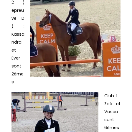
2 (
épreu
ve D
) :
Kassa
ndra
et
Ever
sont
2ème
s
Club 1 :
Zoé et
Vasco
sont
6èmes