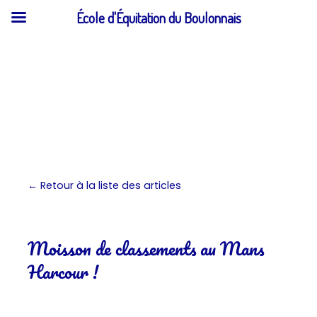
École d'Équitation du Boulonnais
Aller
au
contenu
← Retour à la liste des articles
Moisson de classements au Mans
Harcour !